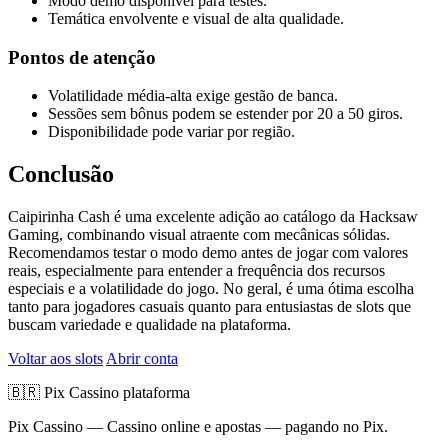
Modo demo disponível para testes.
Temática envolvente e visual de alta qualidade.
Pontos de atenção
Volatilidade média-alta exige gestão de banca.
Sessões sem bônus podem se estender por 20 a 50 giros.
Disponibilidade pode variar por região.
Conclusão
Caipirinha Cash é uma excelente adição ao catálogo da Hacksaw
Gaming, combinando visual atraente com mecânicas sólidas.
Recomendamos testar o modo demo antes de jogar com valores
reais, especialmente para entender a frequência dos recursos
especiais e a volatilidade do jogo. No geral, é uma ótima escolha
tanto para jogadores casuais quanto para entusiastas de slots que
buscam variedade e qualidade na plataforma.
Voltar aos slots
Abrir conta
🇧🇷 Pix Cassino plataforma
Pix Cassino — Cassino online e apostas — pagando no Pix.