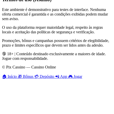
Este ambiente é demonstrativo para testes de interface. Nenhuma
oferta comercial é garantida e as condições exibidas podem mudar
sem aviso.
O uso da plataforma requer maioridade legal, respeito às regras
locais e aceitação das políticas de segurança e verificação.
Promoções, bônus e campanhas possuem critérios de elegibilidade,
prazo e limites específicos que devem ser lidos antes da adesão.
🔞 18+ | Conteúdo destinado exclusivamente a maiores de idade.
Jogue com responsabilidade.
© Pix Cassino — Cassino Online
🏠
Início
🎁
Bônus
💳
Depósito
📲
App
🎮
Jogar