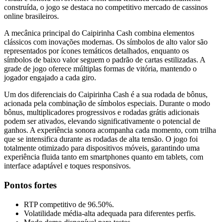
construída, o jogo se destaca no competitivo mercado de cassinos
online brasileiros.
A mecânica principal do Caipirinha Cash combina elementos
clássicos com inovações modernas. Os símbolos de alto valor são
representados por ícones temáticos detalhados, enquanto os
símbolos de baixo valor seguem o padrão de cartas estilizadas. A
grade de jogo oferece múltiplas formas de vitória, mantendo o
jogador engajado a cada giro.
Um dos diferenciais do Caipirinha Cash é a sua rodada de bônus,
acionada pela combinação de símbolos especiais. Durante o modo
bônus, multiplicadores progressivos e rodadas grátis adicionais
podem ser ativados, elevando significativamente o potencial de
ganhos. A experiência sonora acompanha cada momento, com trilha
que se intensifica durante as rodadas de alta tensão. O jogo foi
totalmente otimizado para dispositivos móveis, garantindo uma
experiência fluida tanto em smartphones quanto em tablets, com
interface adaptável e toques responsivos.
Pontos fortes
RTP competitivo de 96.50%.
Volatilidade média-alta adequada para diferentes perfis.