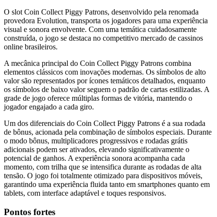
O slot Coin Collect Piggy Patrons, desenvolvido pela renomada
provedora Evolution, transporta os jogadores para uma experiência
visual e sonora envolvente. Com uma temática cuidadosamente
construída, o jogo se destaca no competitivo mercado de cassinos
online brasileiros.
A mecânica principal do Coin Collect Piggy Patrons combina
elementos clássicos com inovações modernas. Os símbolos de alto
valor são representados por ícones temáticos detalhados, enquanto
os símbolos de baixo valor seguem o padrão de cartas estilizadas. A
grade de jogo oferece múltiplas formas de vitória, mantendo o
jogador engajado a cada giro.
Um dos diferenciais do Coin Collect Piggy Patrons é a sua rodada
de bônus, acionada pela combinação de símbolos especiais. Durante
o modo bônus, multiplicadores progressivos e rodadas grátis
adicionais podem ser ativados, elevando significativamente o
potencial de ganhos. A experiência sonora acompanha cada
momento, com trilha que se intensifica durante as rodadas de alta
tensão. O jogo foi totalmente otimizado para dispositivos móveis,
garantindo uma experiência fluida tanto em smartphones quanto em
tablets, com interface adaptável e toques responsivos.
Pontos fortes