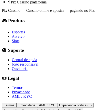
🇧🇷 Pix Cassino plataforma
Pix Cassino — Cassino online e apostas — pagando no Pix.
🎮
Produto
Esportes
Ao vivo
Slots
🛟
Suporte
Central de ajuda
Jogo responsável
Ouvidoria
📜
Legal
Termos
Privacidade
AML / KYC
Termos
Privacidade
AML / KYC
Experiência prática (E)