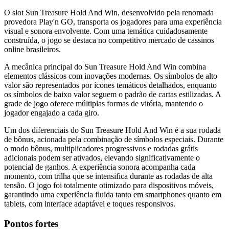
O slot Sun Treasure Hold And Win, desenvolvido pela renomada
provedora Play'n GO, transporta os jogadores para uma experiência
visual e sonora envolvente. Com uma temática cuidadosamente
construída, o jogo se destaca no competitivo mercado de cassinos
online brasileiros.
A mecânica principal do Sun Treasure Hold And Win combina
elementos clássicos com inovações modernas. Os símbolos de alto
valor são representados por ícones temáticos detalhados, enquanto
os símbolos de baixo valor seguem o padrão de cartas estilizadas. A
grade de jogo oferece múltiplas formas de vitória, mantendo o
jogador engajado a cada giro.
Um dos diferenciais do Sun Treasure Hold And Win é a sua rodada
de bônus, acionada pela combinação de símbolos especiais. Durante
o modo bônus, multiplicadores progressivos e rodadas grátis
adicionais podem ser ativados, elevando significativamente o
potencial de ganhos. A experiência sonora acompanha cada
momento, com trilha que se intensifica durante as rodadas de alta
tensão. O jogo foi totalmente otimizado para dispositivos móveis,
garantindo uma experiência fluida tanto em smartphones quanto em
tablets, com interface adaptável e toques responsivos.
Pontos fortes