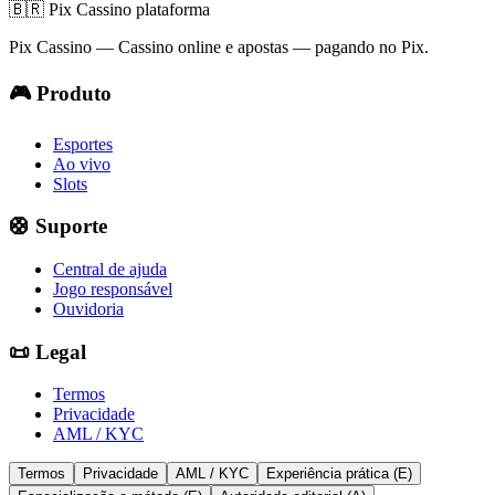
🇧🇷 Pix Cassino plataforma
Pix Cassino — Cassino online e apostas — pagando no Pix.
🎮
Produto
Esportes
Ao vivo
Slots
🛟
Suporte
Central de ajuda
Jogo responsável
Ouvidoria
📜
Legal
Termos
Privacidade
AML / KYC
Termos
Privacidade
AML / KYC
Experiência prática (E)