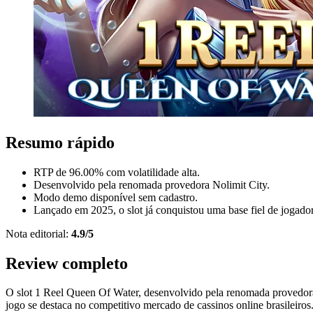
Resumo rápido
RTP de 96.00% com volatilidade alta.
Desenvolvido pela renomada provedora Nolimit City.
Modo demo disponível sem cadastro.
Lançado em 2025, o slot já conquistou uma base fiel de jogador
Nota editorial:
4.9/5
Review completo
O slot 1 Reel Queen Of Water, desenvolvido pela renomada provedora 
jogo se destaca no competitivo mercado de cassinos online brasileiros