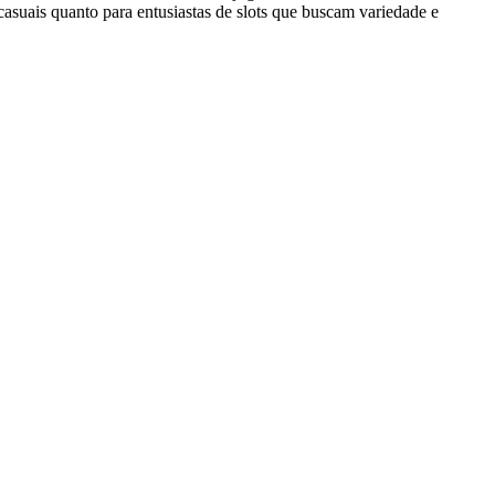
 casuais quanto para entusiastas de slots que buscam variedade e