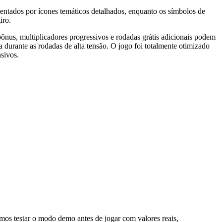
ntados por ícones temáticos detalhados, enquanto os símbolos de
iro.
nus, multiplicadores progressivos e rodadas grátis adicionais podem
 durante as rodadas de alta tensão. O jogo foi totalmente otimizado
sivos.
os testar o modo demo antes de jogar com valores reais,