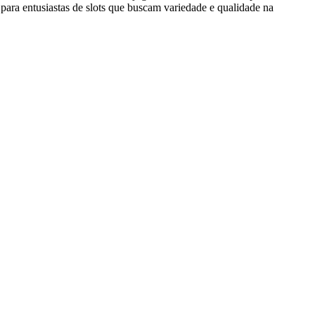
 para entusiastas de slots que buscam variedade e qualidade na