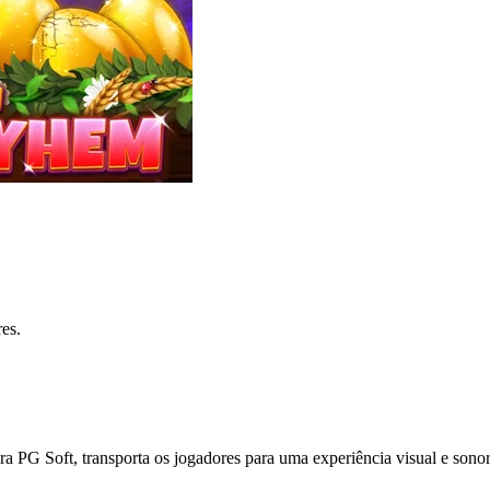
es.
 PG Soft, transporta os jogadores para uma experiência visual e sono