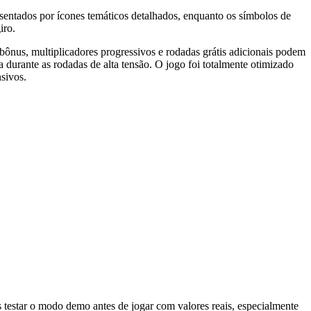
entados por ícones temáticos detalhados, enquanto os símbolos de
iro.
nus, multiplicadores progressivos e rodadas grátis adicionais podem
 durante as rodadas de alta tensão. O jogo foi totalmente otimizado
sivos.
estar o modo demo antes de jogar com valores reais, especialmente