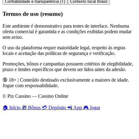
Confiabilidade e transparência (T)
Contexto local Brasil
Termos de uso (resumo)
Este ambiente é demonstrativo para testes de interface. Nenhuma
oferta comercial é garantida e as condições exibidas podem mudar
sem aviso.
O uso da plataforma requer maioridade legal, respeito às regras
locais e aceitação das políticas de segurança e verificação.
Promoções, bônus e campanhas possuem critérios de elegibilidade,
prazo e limites específicos que devem ser lidos antes da adesão.
🔞 18+ | Conteúdo destinado exclusivamente a maiores de idade.
Jogue com responsabilidade.
© Pix Cassino — Cassino Online
🏠
Início
🎁
Bônus
💳
Depósito
📲
App
🎮
Jogar