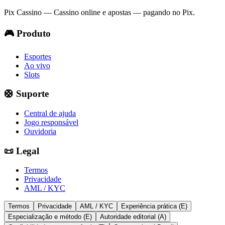
Pix Cassino — Cassino online e apostas — pagando no Pix.
🎮
Produto
Esportes
Ao vivo
Slots
🛟
Suporte
Central de ajuda
Jogo responsável
Ouvidoria
📜
Legal
Termos
Privacidade
AML / KYC
Termos
Privacidade
AML / KYC
Experiência prática (E)
Especialização e método (E)
Autoridade editorial (A)