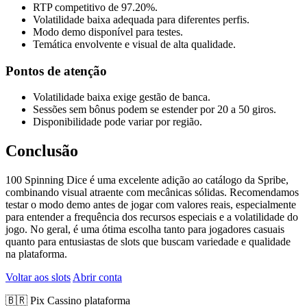
RTP competitivo de 97.20%.
Volatilidade baixa adequada para diferentes perfis.
Modo demo disponível para testes.
Temática envolvente e visual de alta qualidade.
Pontos de atenção
Volatilidade baixa exige gestão de banca.
Sessões sem bônus podem se estender por 20 a 50 giros.
Disponibilidade pode variar por região.
Conclusão
100 Spinning Dice é uma excelente adição ao catálogo da Spribe,
combinando visual atraente com mecânicas sólidas. Recomendamos
testar o modo demo antes de jogar com valores reais, especialmente
para entender a frequência dos recursos especiais e a volatilidade do
jogo. No geral, é uma ótima escolha tanto para jogadores casuais
quanto para entusiastas de slots que buscam variedade e qualidade
na plataforma.
Voltar aos slots
Abrir conta
🇧🇷 Pix Cassino plataforma