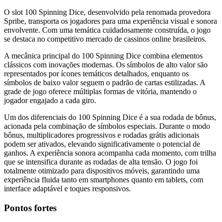
O slot 100 Spinning Dice, desenvolvido pela renomada provedora
Spribe, transporta os jogadores para uma experiência visual e sonora
envolvente. Com uma temática cuidadosamente construída, o jogo
se destaca no competitivo mercado de cassinos online brasileiros.
A mecânica principal do 100 Spinning Dice combina elementos
clássicos com inovações modernas. Os símbolos de alto valor são
representados por ícones temáticos detalhados, enquanto os
símbolos de baixo valor seguem o padrão de cartas estilizadas. A
grade de jogo oferece múltiplas formas de vitória, mantendo o
jogador engajado a cada giro.
Um dos diferenciais do 100 Spinning Dice é a sua rodada de bônus,
acionada pela combinação de símbolos especiais. Durante o modo
bônus, multiplicadores progressivos e rodadas grátis adicionais
podem ser ativados, elevando significativamente o potencial de
ganhos. A experiência sonora acompanha cada momento, com trilha
que se intensifica durante as rodadas de alta tensão. O jogo foi
totalmente otimizado para dispositivos móveis, garantindo uma
experiência fluida tanto em smartphones quanto em tablets, com
interface adaptável e toques responsivos.
Pontos fortes