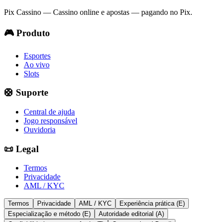
Pix Cassino — Cassino online e apostas — pagando no Pix.
🎮
Produto
Esportes
Ao vivo
Slots
🛟
Suporte
Central de ajuda
Jogo responsável
Ouvidoria
📜
Legal
Termos
Privacidade
AML / KYC
Termos
Privacidade
AML / KYC
Experiência prática (E)
Especialização e método (E)
Autoridade editorial (A)