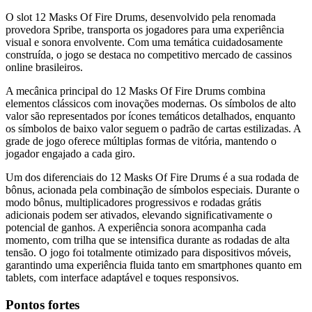
O slot 12 Masks Of Fire Drums, desenvolvido pela renomada
provedora Spribe, transporta os jogadores para uma experiência
visual e sonora envolvente. Com uma temática cuidadosamente
construída, o jogo se destaca no competitivo mercado de cassinos
online brasileiros.
A mecânica principal do 12 Masks Of Fire Drums combina
elementos clássicos com inovações modernas. Os símbolos de alto
valor são representados por ícones temáticos detalhados, enquanto
os símbolos de baixo valor seguem o padrão de cartas estilizadas. A
grade de jogo oferece múltiplas formas de vitória, mantendo o
jogador engajado a cada giro.
Um dos diferenciais do 12 Masks Of Fire Drums é a sua rodada de
bônus, acionada pela combinação de símbolos especiais. Durante o
modo bônus, multiplicadores progressivos e rodadas grátis
adicionais podem ser ativados, elevando significativamente o
potencial de ganhos. A experiência sonora acompanha cada
momento, com trilha que se intensifica durante as rodadas de alta
tensão. O jogo foi totalmente otimizado para dispositivos móveis,
garantindo uma experiência fluida tanto em smartphones quanto em
tablets, com interface adaptável e toques responsivos.
Pontos fortes