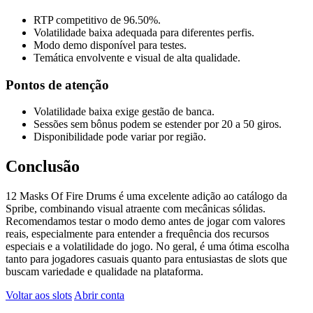
RTP competitivo de 96.50%.
Volatilidade baixa adequada para diferentes perfis.
Modo demo disponível para testes.
Temática envolvente e visual de alta qualidade.
Pontos de atenção
Volatilidade baixa exige gestão de banca.
Sessões sem bônus podem se estender por 20 a 50 giros.
Disponibilidade pode variar por região.
Conclusão
12 Masks Of Fire Drums é uma excelente adição ao catálogo da
Spribe, combinando visual atraente com mecânicas sólidas.
Recomendamos testar o modo demo antes de jogar com valores
reais, especialmente para entender a frequência dos recursos
especiais e a volatilidade do jogo. No geral, é uma ótima escolha
tanto para jogadores casuais quanto para entusiastas de slots que
buscam variedade e qualidade na plataforma.
Voltar aos slots
Abrir conta