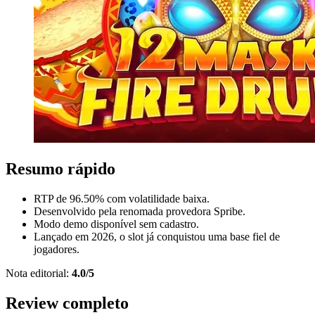
Resumo rápido
RTP de 96.50% com volatilidade baixa.
Desenvolvido pela renomada provedora Spribe.
Modo demo disponível sem cadastro.
Lançado em 2026, o slot já conquistou uma base fiel de
jogadores.
Nota editorial:
4.0/5
Review completo