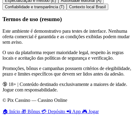
Especialização e método (E)
Autoridade editorial (A)
Confiabilidade e transparência (T)
Contexto local Brasil
Termos de uso (resumo)
Este ambiente é demonstrativo para testes de interface. Nenhuma
oferta comercial é garantida e as condições exibidas podem mudar
sem aviso.
O uso da plataforma requer maioridade legal, respeito às regras
locais e aceitação das políticas de segurança e verificação.
Promoções, bônus e campanhas possuem critérios de elegibilidade,
prazo e limites específicos que devem ser lidos antes da adesão.
🔞 18+ | Conteúdo destinado exclusivamente a maiores de idade.
Jogue com responsabilidade.
© Pix Cassino — Cassino Online
🏠
Início
🎁
Bônus
💳
Depósito
📲
App
🎮
Jogar