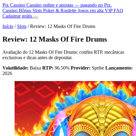
Pix Cassino
Cassino online e apostas — pagando no Pix.
Cassino
Bônus
Slots
Poker & Roulette
Jogos em alta
VIP
FAQ
Cadastrar grátis
Início
/
Slots
/
Review: 12 Masks Of Fire Drums
Review: 12 Masks Of Fire Drums
Avaliação do 12 Masks Of Fire Drums: confira RTP, mecânicas
exclusivas e dicas antes de depositar.
Volatilidade:
Baixa
RTP:
96.50%
Provider:
Spribe
Lançamento:
2026