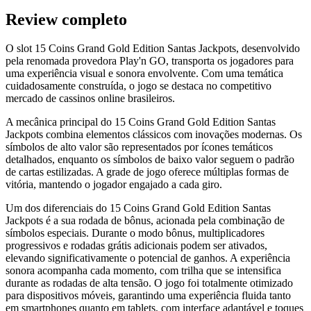
Review completo
O slot 15 Coins Grand Gold Edition Santas Jackpots, desenvolvido
pela renomada provedora Play'n GO, transporta os jogadores para
uma experiência visual e sonora envolvente. Com uma temática
cuidadosamente construída, o jogo se destaca no competitivo
mercado de cassinos online brasileiros.
A mecânica principal do 15 Coins Grand Gold Edition Santas
Jackpots combina elementos clássicos com inovações modernas. Os
símbolos de alto valor são representados por ícones temáticos
detalhados, enquanto os símbolos de baixo valor seguem o padrão
de cartas estilizadas. A grade de jogo oferece múltiplas formas de
vitória, mantendo o jogador engajado a cada giro.
Um dos diferenciais do 15 Coins Grand Gold Edition Santas
Jackpots é a sua rodada de bônus, acionada pela combinação de
símbolos especiais. Durante o modo bônus, multiplicadores
progressivos e rodadas grátis adicionais podem ser ativados,
elevando significativamente o potencial de ganhos. A experiência
sonora acompanha cada momento, com trilha que se intensifica
durante as rodadas de alta tensão. O jogo foi totalmente otimizado
para dispositivos móveis, garantindo uma experiência fluida tanto
em smartphones quanto em tablets, com interface adaptável e toques