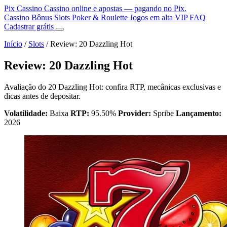
Pix Cassino
Cassino online e apostas — pagando no Pix.
Cassino
Bônus
Slots
Poker & Roulette
Jogos em alta
VIP
FAQ
Cadastrar grátis
Início
/
Slots
/
Review: 20 Dazzling Hot
Review: 20 Dazzling Hot
Avaliação do 20 Dazzling Hot: confira RTP, mecânicas exclusivas e
dicas antes de depositar.
Volatilidade:
Baixa
RTP:
95.50%
Provider:
Spribe
Lançamento:
2026