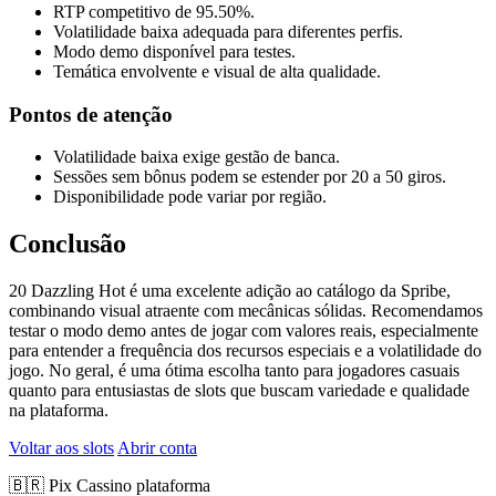
RTP competitivo de 95.50%.
Volatilidade baixa adequada para diferentes perfis.
Modo demo disponível para testes.
Temática envolvente e visual de alta qualidade.
Pontos de atenção
Volatilidade baixa exige gestão de banca.
Sessões sem bônus podem se estender por 20 a 50 giros.
Disponibilidade pode variar por região.
Conclusão
20 Dazzling Hot é uma excelente adição ao catálogo da Spribe,
combinando visual atraente com mecânicas sólidas. Recomendamos
testar o modo demo antes de jogar com valores reais, especialmente
para entender a frequência dos recursos especiais e a volatilidade do
jogo. No geral, é uma ótima escolha tanto para jogadores casuais
quanto para entusiastas de slots que buscam variedade e qualidade
na plataforma.
Voltar aos slots
Abrir conta
🇧🇷 Pix Cassino plataforma