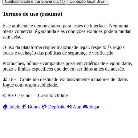
Confiabilidade e transparência (T)
Contexto local Brasil
Termos de uso (resumo)
Este ambiente é demonstrativo para testes de interface. Nenhuma
oferta comercial é garantida e as condições exibidas podem mudar
sem aviso.
O uso da plataforma requer maioridade legal, respeito às regras
locais e aceitação das políticas de segurança e verificação.
Promoções, bônus e campanhas possuem critérios de elegibilidade,
prazo e limites específicos que devem ser lidos antes da adesão.
🔞 18+ | Conteúdo destinado exclusivamente a maiores de idade.
Jogue com responsabilidade.
© Pix Cassino — Cassino Online
🏠
Início
🎁
Bônus
💳
Depósito
📲
App
🎮
Jogar