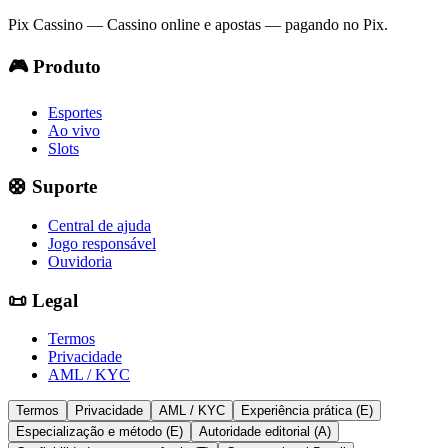
Pix Cassino — Cassino online e apostas — pagando no Pix.
🎮
Produto
Esportes
Ao vivo
Slots
🛟
Suporte
Central de ajuda
Jogo responsável
Ouvidoria
📜
Legal
Termos
Privacidade
AML / KYC
Termos
Privacidade
AML / KYC
Experiência prática (E)
Especialização e método (E)
Autoridade editorial (A)