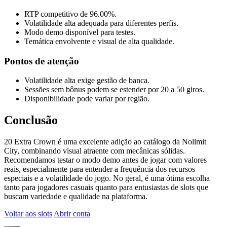
RTP competitivo de 96.00%.
Volatilidade alta adequada para diferentes perfis.
Modo demo disponível para testes.
Temática envolvente e visual de alta qualidade.
Pontos de atenção
Volatilidade alta exige gestão de banca.
Sessões sem bônus podem se estender por 20 a 50 giros.
Disponibilidade pode variar por região.
Conclusão
20 Extra Crown é uma excelente adição ao catálogo da Nolimit
City, combinando visual atraente com mecânicas sólidas.
Recomendamos testar o modo demo antes de jogar com valores
reais, especialmente para entender a frequência dos recursos
especiais e a volatilidade do jogo. No geral, é uma ótima escolha
tanto para jogadores casuais quanto para entusiastas de slots que
buscam variedade e qualidade na plataforma.
Voltar aos slots
Abrir conta