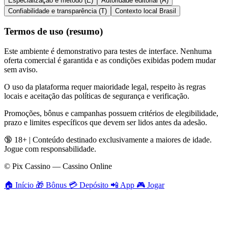
Especialização e método (E)
Autoridade editorial (A)
Confiabilidade e transparência (T)
Contexto local Brasil
Termos de uso (resumo)
Este ambiente é demonstrativo para testes de interface. Nenhuma
oferta comercial é garantida e as condições exibidas podem mudar
sem aviso.
O uso da plataforma requer maioridade legal, respeito às regras
locais e aceitação das políticas de segurança e verificação.
Promoções, bônus e campanhas possuem critérios de elegibilidade,
prazo e limites específicos que devem ser lidos antes da adesão.
🔞 18+ | Conteúdo destinado exclusivamente a maiores de idade.
Jogue com responsabilidade.
© Pix Cassino — Cassino Online
🏠
Início
🎁
Bônus
💳
Depósito
📲
App
🎮
Jogar