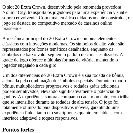
O slot 20 Extra Crown, desenvolvido pela renomada provedora
Nolimit City, transporta os jogadores para uma experiência visual e
sonora envolvente. Com uma temática cuidadosamente construída, o
jogo se destaca no competitivo mercado de cassinos online
brasileiros.
A mecânica principal do 20 Extra Crown combina elementos
clássicos com inovações modernas. Os símbolos de alto valor são
representados por ícones temáticos detalhados, enquanto os
símbolos de baixo valor seguem o padrão de cartas estilizadas. A
grade de jogo oferece múltiplas formas de vitória, mantendo o
jogador engajado a cada giro.
Um dos diferenciais do 20 Extra Crown é a sua rodada de bônus,
acionada pela combinação de símbolos especiais. Durante o modo
bônus, multiplicadores progressivos e rodadas grátis adicionais
podem ser ativados, elevando significativamente o potencial de
ganhos. A experiência sonora acompanha cada momento, com trilha
que se intensifica durante as rodadas de alta tensão. O jogo foi
totalmente otimizado para dispositivos móveis, garantindo uma
experiência fluida tanto em smartphones quanto em tablets, com
interface adaptável e toques responsivos.
Pontos fortes