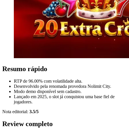
Resumo rápido
RTP de 96.00% com volatilidade alta.
Desenvolvido pela renomada provedora Nolimit City.
Modo demo disponível sem cadastro.
Lançado em 2025, o slot já conquistou uma base fiel de
jogadores.
Nota editorial:
3.5/5
Review completo