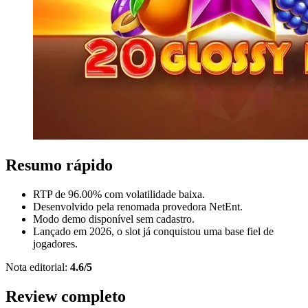
Resumo rápido
RTP de 96.00% com volatilidade baixa.
Desenvolvido pela renomada provedora NetEnt.
Modo demo disponível sem cadastro.
Lançado em 2026, o slot já conquistou uma base fiel de
jogadores.
Nota editorial:
4.6/5
Review completo