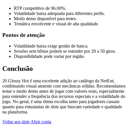
RTP competitivo de 96.00%.
Volatilidade baixa adequada para diferentes perfis.
Modo demo disponível para testes.
Temática envolvente e visual de alta qualidade.
Pontos de atenção
Volatilidade baixa exige gestão de banca.
Sessões sem bônus podem se estender por 20 a 50 giros.
Disponibilidade pode variar por região.
Conclusão
20 Glossy Hot é uma excelente adição ao catálogo da NetEnt,
combinando visual atraente com mecânicas sólidas. Recomendamos
testar o modo demo antes de jogar com valores reais, especialmente
para entender a frequência dos recursos especiais e a volatilidade do
jogo. No geral, é uma ótima escolha tanto para jogadores casuais
quanto para entusiastas de slots que buscam variedade e qualidade
na plataforma.
Voltar aos slots
Abrir conta