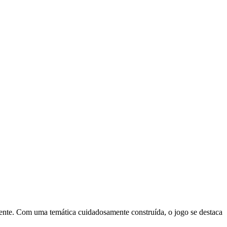
vente. Com uma temática cuidadosamente construída, o jogo se destaca