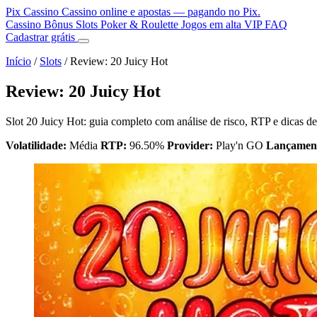
Pix Cassino
Cassino online e apostas — pagando no Pix.
Cassino
Bônus
Slots
Poker & Roulette
Jogos em alta
VIP
FAQ
Cadastrar grátis
Início
/
Slots
/
Review: 20 Juicy Hot
Review: 20 Juicy Hot
Slot 20 Juicy Hot: guia completo com análise de risco, RTP e dicas de
Volatilidade:
Média
RTP:
96.50%
Provider:
Play'n GO
Lançamen