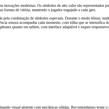
m inovações modernas. Os símbolos de alto valor são representados por
las formas de vitória, mantendo o jogador engajado a cada giro.
da pela combinação de símbolos especiais. Durante o modo bônus, multi
ência sonora acompanha cada momento, com trilha que se intensifica dur
tphones quanto em tablets, com interface adaptável e toques responsivo
inando visual atraente com mecânicas sólidas. Recomendamos testar o 