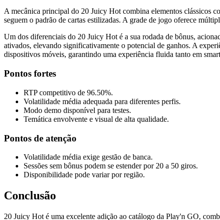
A mecânica principal do 20 Juicy Hot combina elementos clássicos co
seguem o padrão de cartas estilizadas. A grade de jogo oferece múltip
Um dos diferenciais do 20 Juicy Hot é a sua rodada de bônus, aciona
ativados, elevando significativamente o potencial de ganhos. A experi
dispositivos móveis, garantindo uma experiência fluida tanto em smar
Pontos fortes
RTP competitivo de 96.50%.
Volatilidade média adequada para diferentes perfis.
Modo demo disponível para testes.
Temática envolvente e visual de alta qualidade.
Pontos de atenção
Volatilidade média exige gestão de banca.
Sessões sem bônus podem se estender por 20 a 50 giros.
Disponibilidade pode variar por região.
Conclusão
20 Juicy Hot é uma excelente adição ao catálogo da Play'n GO, comb