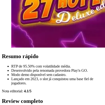
Resumo rápido
RTP de 95.50% com volatilidade média.
Desenvolvido pela renomada provedora Play'n GO.
Modo demo disponível sem cadastro.
Lançado em 2023, o slot já conquistou uma base fiel de
jogadores.
Nota editorial:
4.1/5
Review completo