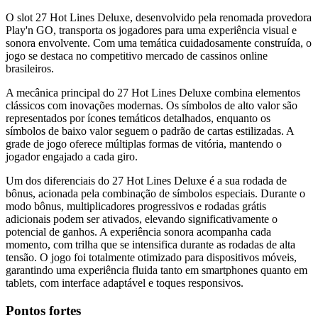
O slot 27 Hot Lines Deluxe, desenvolvido pela renomada provedora
Play'n GO, transporta os jogadores para uma experiência visual e
sonora envolvente. Com uma temática cuidadosamente construída, o
jogo se destaca no competitivo mercado de cassinos online
brasileiros.
A mecânica principal do 27 Hot Lines Deluxe combina elementos
clássicos com inovações modernas. Os símbolos de alto valor são
representados por ícones temáticos detalhados, enquanto os
símbolos de baixo valor seguem o padrão de cartas estilizadas. A
grade de jogo oferece múltiplas formas de vitória, mantendo o
jogador engajado a cada giro.
Um dos diferenciais do 27 Hot Lines Deluxe é a sua rodada de
bônus, acionada pela combinação de símbolos especiais. Durante o
modo bônus, multiplicadores progressivos e rodadas grátis
adicionais podem ser ativados, elevando significativamente o
potencial de ganhos. A experiência sonora acompanha cada
momento, com trilha que se intensifica durante as rodadas de alta
tensão. O jogo foi totalmente otimizado para dispositivos móveis,
garantindo uma experiência fluida tanto em smartphones quanto em
tablets, com interface adaptável e toques responsivos.
Pontos fortes