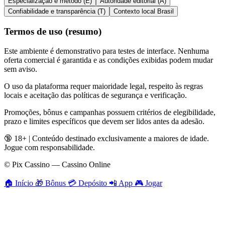
Especialização e método (E)
Autoridade editorial (A)
Confiabilidade e transparência (T)
Contexto local Brasil
Termos de uso (resumo)
Este ambiente é demonstrativo para testes de interface. Nenhuma
oferta comercial é garantida e as condições exibidas podem mudar
sem aviso.
O uso da plataforma requer maioridade legal, respeito às regras
locais e aceitação das políticas de segurança e verificação.
Promoções, bônus e campanhas possuem critérios de elegibilidade,
prazo e limites específicos que devem ser lidos antes da adesão.
🔞 18+ | Conteúdo destinado exclusivamente a maiores de idade.
Jogue com responsabilidade.
© Pix Cassino — Cassino Online
🏠
Início
🎁
Bônus
💳
Depósito
📲
App
🎮
Jogar