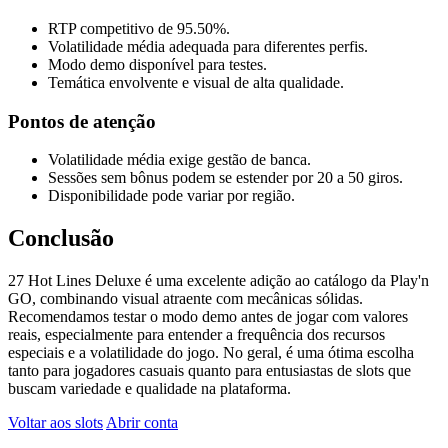
RTP competitivo de 95.50%.
Volatilidade média adequada para diferentes perfis.
Modo demo disponível para testes.
Temática envolvente e visual de alta qualidade.
Pontos de atenção
Volatilidade média exige gestão de banca.
Sessões sem bônus podem se estender por 20 a 50 giros.
Disponibilidade pode variar por região.
Conclusão
27 Hot Lines Deluxe é uma excelente adição ao catálogo da Play'n
GO, combinando visual atraente com mecânicas sólidas.
Recomendamos testar o modo demo antes de jogar com valores
reais, especialmente para entender a frequência dos recursos
especiais e a volatilidade do jogo. No geral, é uma ótima escolha
tanto para jogadores casuais quanto para entusiastas de slots que
buscam variedade e qualidade na plataforma.
Voltar aos slots
Abrir conta