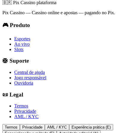
🇧🇷 Pix Cassino plataforma
Pix Cassino — Cassino online e apostas — pagando no Pix.
🎮
Produto
Esportes
Ao vivo
Slots
🛟
Suporte
Central de ajuda
Jogo responsável
Ouvidoria
📜
Legal
Termos
Privacidade
AML / KYC
Termos
Privacidade
AML / KYC
Experiência prática (E)