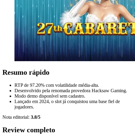
Resumo rápido
RTP de 97.20% com volatilidade média-alta.
Desenvolvido pela renomada provedora Hacksaw Gaming.
Modo demo disponível sem cadastro.
Lançado em 2024, o slot já conquistou uma base fiel de
jogadores.
Nota editorial:
3.8/5
Review completo