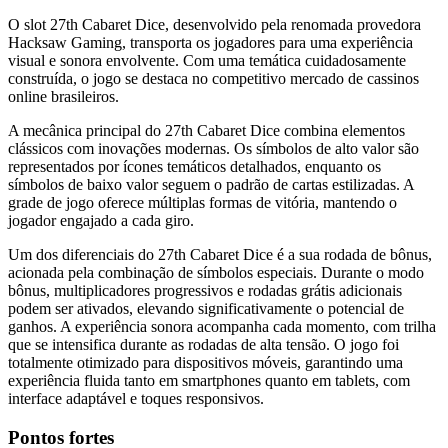
O slot 27th Cabaret Dice, desenvolvido pela renomada provedora
Hacksaw Gaming, transporta os jogadores para uma experiência
visual e sonora envolvente. Com uma temática cuidadosamente
construída, o jogo se destaca no competitivo mercado de cassinos
online brasileiros.
A mecânica principal do 27th Cabaret Dice combina elementos
clássicos com inovações modernas. Os símbolos de alto valor são
representados por ícones temáticos detalhados, enquanto os
símbolos de baixo valor seguem o padrão de cartas estilizadas. A
grade de jogo oferece múltiplas formas de vitória, mantendo o
jogador engajado a cada giro.
Um dos diferenciais do 27th Cabaret Dice é a sua rodada de bônus,
acionada pela combinação de símbolos especiais. Durante o modo
bônus, multiplicadores progressivos e rodadas grátis adicionais
podem ser ativados, elevando significativamente o potencial de
ganhos. A experiência sonora acompanha cada momento, com trilha
que se intensifica durante as rodadas de alta tensão. O jogo foi
totalmente otimizado para dispositivos móveis, garantindo uma
experiência fluida tanto em smartphones quanto em tablets, com
interface adaptável e toques responsivos.
Pontos fortes