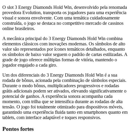
O slot 3 Energy Diamonds Hold Win, desenvolvido pela renomada
provedora Evolution, transporta os jogadores para uma experiência
visual e sonora envolvente. Com uma temática cuidadosamente
construída, o jogo se destaca no competitivo mercado de cassinos
online brasileiros.
A mecânica principal do 3 Energy Diamonds Hold Win combina
elementos clássicos com inovações modernas. Os símbolos de alto
valor são representados por ícones temáticos detalhados, enquanto
os símbolos de baixo valor seguem o padrão de cartas estilizadas. A
grade de jogo oferece múltiplas formas de vitória, mantendo o
jogador engajado a cada giro.
Um dos diferenciais do 3 Energy Diamonds Hold Win é a sua
rodada de bônus, acionada pela combinação de símbolos especiais.
Durante o modo bônus, multiplicadores progressivos e rodadas
grátis adicionais podem ser ativados, elevando significativamente o
potencial de ganhos. A experiência sonora acompanha cada
momento, com trilha que se intensifica durante as rodadas de alta
tensão. O jogo foi totalmente otimizado para dispositivos móveis,
garantindo uma experiência fluida tanto em smartphones quanto em
tablets, com interface adaptável e toques responsivos.
Pontos fortes