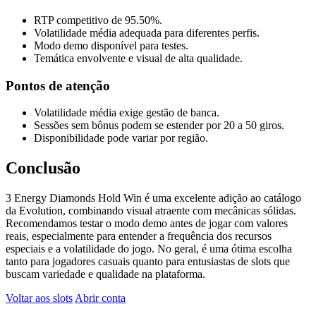
RTP competitivo de 95.50%.
Volatilidade média adequada para diferentes perfis.
Modo demo disponível para testes.
Temática envolvente e visual de alta qualidade.
Pontos de atenção
Volatilidade média exige gestão de banca.
Sessões sem bônus podem se estender por 20 a 50 giros.
Disponibilidade pode variar por região.
Conclusão
3 Energy Diamonds Hold Win é uma excelente adição ao catálogo
da Evolution, combinando visual atraente com mecânicas sólidas.
Recomendamos testar o modo demo antes de jogar com valores
reais, especialmente para entender a frequência dos recursos
especiais e a volatilidade do jogo. No geral, é uma ótima escolha
tanto para jogadores casuais quanto para entusiastas de slots que
buscam variedade e qualidade na plataforma.
Voltar aos slots
Abrir conta