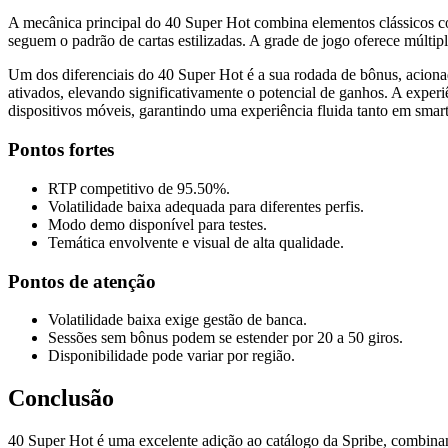
A mecânica principal do 40 Super Hot combina elementos clássicos co
seguem o padrão de cartas estilizadas. A grade de jogo oferece múltip
Um dos diferenciais do 40 Super Hot é a sua rodada de bônus, aciona
ativados, elevando significativamente o potencial de ganhos. A experi
dispositivos móveis, garantindo uma experiência fluida tanto em smar
Pontos fortes
RTP competitivo de 95.50%.
Volatilidade baixa adequada para diferentes perfis.
Modo demo disponível para testes.
Temática envolvente e visual de alta qualidade.
Pontos de atenção
Volatilidade baixa exige gestão de banca.
Sessões sem bônus podem se estender por 20 a 50 giros.
Disponibilidade pode variar por região.
Conclusão
40 Super Hot é uma excelente adição ao catálogo da Spribe, combina