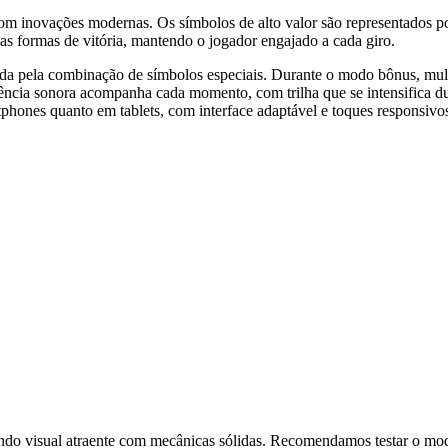
m inovações modernas. Os símbolos de alto valor são representados po
las formas de vitória, mantendo o jogador engajado a cada giro.
da pela combinação de símbolos especiais. Durante o modo bônus, multi
ência sonora acompanha cada momento, com trilha que se intensifica dur
tphones quanto em tablets, com interface adaptável e toques responsivo
ndo visual atraente com mecânicas sólidas. Recomendamos testar o modo