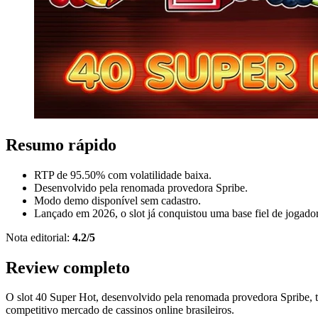
Resumo rápido
RTP de 95.50% com volatilidade baixa.
Desenvolvido pela renomada provedora Spribe.
Modo demo disponível sem cadastro.
Lançado em 2026, o slot já conquistou uma base fiel de jogador
Nota editorial:
4.2/5
Review completo
O slot 40 Super Hot, desenvolvido pela renomada provedora Spribe, t
competitivo mercado de cassinos online brasileiros.