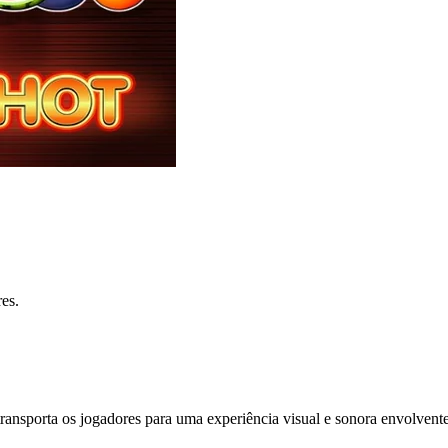
es.
ransporta os jogadores para uma experiência visual e sonora envolvent