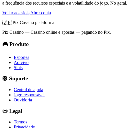
a frequência dos recursos especiais e a volatilidade do jogo. No geral
Voltar aos slots
Abrir conta
🇧🇷 Pix Cassino plataforma
Pix Cassino — Cassino online e apostas — pagando no Pix.
🎮
Produto
Esportes
Ao vivo
Slots
🛟
Suporte
Central de ajuda
Jogo responsável
Ouvidoria
📜
Legal
Termos
Privacidade