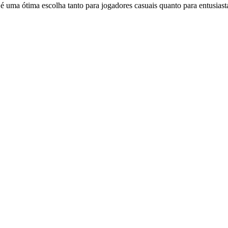
, é uma ótima escolha tanto para jogadores casuais quanto para entusias