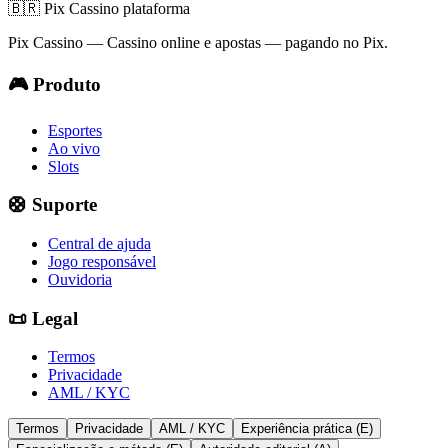
🇧🇷 Pix Cassino plataforma
Pix Cassino — Cassino online e apostas — pagando no Pix.
🎮
Produto
Esportes
Ao vivo
Slots
🛟
Suporte
Central de ajuda
Jogo responsável
Ouvidoria
📜
Legal
Termos
Privacidade
AML / KYC
Termos
Privacidade
AML / KYC
Experiência prática (E)