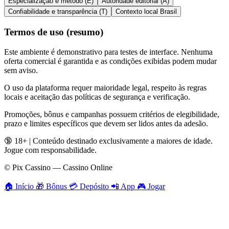
Especialização e método (E)
Autoridade editorial (A)
Confiabilidade e transparência (T)
Contexto local Brasil
Termos de uso (resumo)
Este ambiente é demonstrativo para testes de interface. Nenhuma
oferta comercial é garantida e as condições exibidas podem mudar
sem aviso.
O uso da plataforma requer maioridade legal, respeito às regras
locais e aceitação das políticas de segurança e verificação.
Promoções, bônus e campanhas possuem critérios de elegibilidade,
prazo e limites específicos que devem ser lidos antes da adesão.
🔞 18+ | Conteúdo destinado exclusivamente a maiores de idade.
Jogue com responsabilidade.
© Pix Cassino — Cassino Online
🏠
Início
🎁
Bônus
💳
Depósito
📲
App
🎮
Jogar