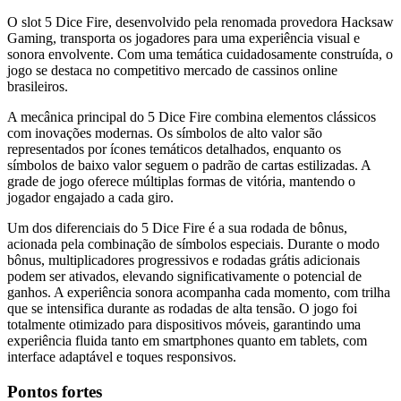
O slot 5 Dice Fire, desenvolvido pela renomada provedora Hacksaw
Gaming, transporta os jogadores para uma experiência visual e
sonora envolvente. Com uma temática cuidadosamente construída, o
jogo se destaca no competitivo mercado de cassinos online
brasileiros.
A mecânica principal do 5 Dice Fire combina elementos clássicos
com inovações modernas. Os símbolos de alto valor são
representados por ícones temáticos detalhados, enquanto os
símbolos de baixo valor seguem o padrão de cartas estilizadas. A
grade de jogo oferece múltiplas formas de vitória, mantendo o
jogador engajado a cada giro.
Um dos diferenciais do 5 Dice Fire é a sua rodada de bônus,
acionada pela combinação de símbolos especiais. Durante o modo
bônus, multiplicadores progressivos e rodadas grátis adicionais
podem ser ativados, elevando significativamente o potencial de
ganhos. A experiência sonora acompanha cada momento, com trilha
que se intensifica durante as rodadas de alta tensão. O jogo foi
totalmente otimizado para dispositivos móveis, garantindo uma
experiência fluida tanto em smartphones quanto em tablets, com
interface adaptável e toques responsivos.
Pontos fortes