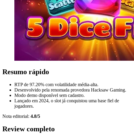
Resumo rápido
RTP de 97.20% com volatilidade média-alta.
Desenvolvido pela renomada provedora Hacksaw Gaming.
Modo demo disponível sem cadastro.
Lançado em 2024, o slot já conquistou uma base fiel de
jogadores.
Nota editorial:
4.8/5
Review completo