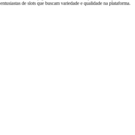
 entusiastas de slots que buscam variedade e qualidade na plataforma.