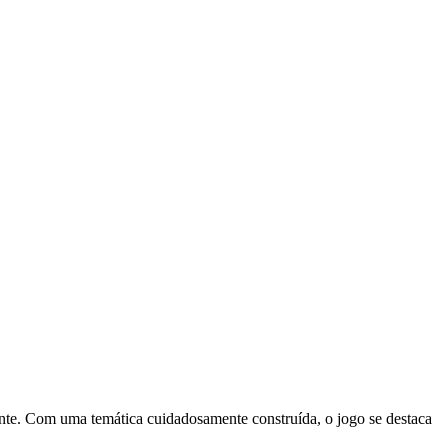
ente. Com uma temática cuidadosamente construída, o jogo se destaca