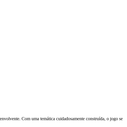
a envolvente. Com uma temática cuidadosamente construída, o jogo se