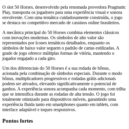
O slot 50 Horses, desenvolvido pela renomada provedora Pragmatic
Play, transporta os jogadores para uma experiência visual e sonora
envolvente. Com uma temática cuidadosamente construída, o jogo
se destaca no competitivo mercado de cassinos online brasileiros.
A mecânica principal do 50 Horses combina elementos clássicos
com inovações modernas. Os símbolos de alto valor são
representados por ícones temáticos detalhados, enquanto os
símbolos de baixo valor seguem o padrão de cartas estilizadas. A
grade de jogo oferece múltiplas formas de vitória, mantendo o
jogador engajado a cada giro.
Um dos diferenciais do 50 Horses é a sua rodada de bônus,
acionada pela combinação de símbolos especiais. Durante o modo
bônus, multiplicadores progressivos e rodadas grátis adicionais
podem ser ativados, elevando significativamente o potencial de
ganhos. A experiência sonora acompanha cada momento, com trilha
que se intensifica durante as rodadas de alta tensão. O jogo foi
totalmente otimizado para dispositivos móveis, garantindo uma
experiência fluida tanto em smartphones quanto em tablets, com
interface adaptável e toques responsivos.
Pontos fortes