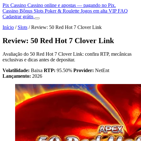
Pix Cassino
Cassino online e apostas — pagando no Pix.
Cassino
Bônus
Slots
Poker & Roulette
Jogos em alta
VIP
FAQ
Cadastrar grátis
Início
/
Slots
/
Review: 50 Red Hot 7 Clover Link
Review: 50 Red Hot 7 Clover Link
Avaliação do 50 Red Hot 7 Clover Link: confira RTP, mecânicas
exclusivas e dicas antes de depositar.
Volatilidade:
Baixa
RTP:
95.50%
Provider:
NetEnt
Lançamento:
2026