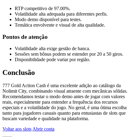
RTP competitivo de 97.00%.
Volatilidade alta adequada para diferentes perfis.
Modo demo disponível para testes.
Temática envolvente e visual de alta qualidade.
Pontos de atenção
Volatilidade alta exige gestão de banca.
Sessões sem bônus podem se estender por 20 a 50 giros.
Disponibilidade pode variar por região.
Conclusão
777 Gold Action Cash é uma excelente adição ao catálogo da
Nolimit City, combinando visual atraente com mecânicas sólidas.
Recomendamos testar o modo demo antes de jogar com valores
reais, especialmente para entender a frequência dos recursos
especiais e a volatilidade do jogo. No geral, é uma ótima escolha
tanto para jogadores casuais quanto para entusiastas de slots que
buscam variedade e qualidade na plataforma.
Voltar aos slots
Abrir conta