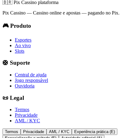
🇧🇷 Pix Cassino plataforma
Pix Cassino — Cassino online e apostas — pagando no Pix.
🎮
Produto
Esportes
Ao vivo
Slots
🛟
Suporte
Central de ajuda
Jogo responsável
Ouvidoria
📜
Legal
Termos
Privacidade
AML / KYC
Termos
Privacidade
AML / KYC
Experiência prática (E)