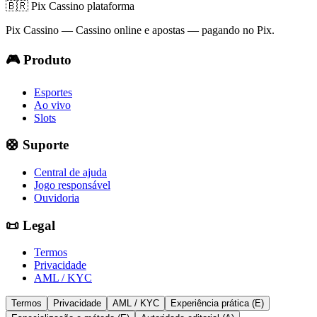
🇧🇷 Pix Cassino plataforma
Pix Cassino — Cassino online e apostas — pagando no Pix.
🎮
Produto
Esportes
Ao vivo
Slots
🛟
Suporte
Central de ajuda
Jogo responsável
Ouvidoria
📜
Legal
Termos
Privacidade
AML / KYC
Termos
Privacidade
AML / KYC
Experiência prática (E)