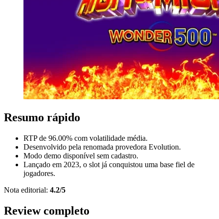
Resumo rápido
RTP de 96.00% com volatilidade média.
Desenvolvido pela renomada provedora Evolution.
Modo demo disponível sem cadastro.
Lançado em 2023, o slot já conquistou uma base fiel de
jogadores.
Nota editorial:
4.2/5
Review completo