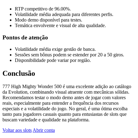
RTP competitivo de 96.00%.
Volatilidade média adequada para diferentes perfis.
Modo demo disponível para testes.
Temática envolvente e visual de alta qualidade.
Pontos de atenção
Volatilidade média exige gestão de banca.
Sessões sem bônus podem se estender por 20 a 50 giros.
Disponibilidade pode variar por região.
Conclusão
777 High Mighty Wonder 500 é uma excelente adição ao catálogo
da Evolution, combinando visual atraente com mecânicas sólidas.
Recomendamos testar o modo demo antes de jogar com valores
reais, especialmente para entender a frequência dos recursos
especiais e a volatilidade do jogo. No geral, é uma ótima escolha
tanto para jogadores casuais quanto para entusiastas de slots que
buscam variedade e qualidade na plataforma.
Voltar aos slots
Abrir conta