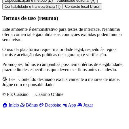
Especialização e método (E)
Autoridade editorial (A)
Confiabilidade e transparência (T)
Contexto local Brasil
Termos de uso (resumo)
Este ambiente é demonstrativo para testes de interface. Nenhuma
oferta comercial é garantida e as condições exibidas podem mudar
sem aviso.
O uso da plataforma requer maioridade legal, respeito às regras
locais e aceitação das políticas de segurança e verificação.
Promoções, bônus e campanhas possuem critérios de elegibilidade,
prazo e limites específicos que devem ser lidos antes da adesão.
🔞 18+ | Conteúdo destinado exclusivamente a maiores de idade.
Jogue com responsabilidade.
© Pix Cassino — Cassino Online
🏠
Início
🎁
Bônus
💳
Depósito
📲
App
🎮
Jogar