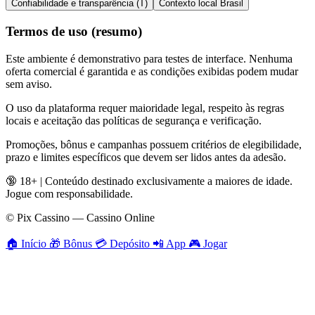
Confiabilidade e transparência (T)
Contexto local Brasil
Termos de uso (resumo)
Este ambiente é demonstrativo para testes de interface. Nenhuma
oferta comercial é garantida e as condições exibidas podem mudar
sem aviso.
O uso da plataforma requer maioridade legal, respeito às regras
locais e aceitação das políticas de segurança e verificação.
Promoções, bônus e campanhas possuem critérios de elegibilidade,
prazo e limites específicos que devem ser lidos antes da adesão.
🔞 18+ | Conteúdo destinado exclusivamente a maiores de idade.
Jogue com responsabilidade.
© Pix Cassino — Cassino Online
🏠
Início
🎁
Bônus
💳
Depósito
📲
App
🎮
Jogar