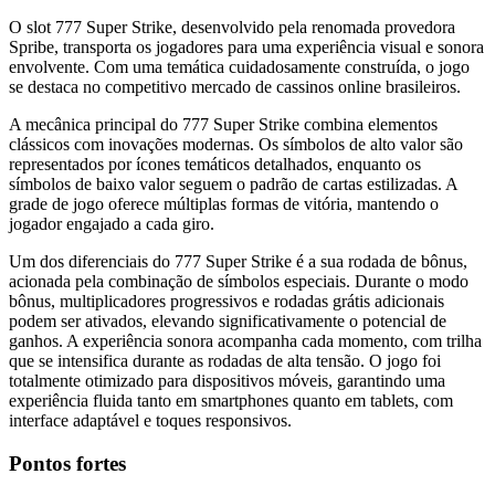
O slot 777 Super Strike, desenvolvido pela renomada provedora
Spribe, transporta os jogadores para uma experiência visual e sonora
envolvente. Com uma temática cuidadosamente construída, o jogo
se destaca no competitivo mercado de cassinos online brasileiros.
A mecânica principal do 777 Super Strike combina elementos
clássicos com inovações modernas. Os símbolos de alto valor são
representados por ícones temáticos detalhados, enquanto os
símbolos de baixo valor seguem o padrão de cartas estilizadas. A
grade de jogo oferece múltiplas formas de vitória, mantendo o
jogador engajado a cada giro.
Um dos diferenciais do 777 Super Strike é a sua rodada de bônus,
acionada pela combinação de símbolos especiais. Durante o modo
bônus, multiplicadores progressivos e rodadas grátis adicionais
podem ser ativados, elevando significativamente o potencial de
ganhos. A experiência sonora acompanha cada momento, com trilha
que se intensifica durante as rodadas de alta tensão. O jogo foi
totalmente otimizado para dispositivos móveis, garantindo uma
experiência fluida tanto em smartphones quanto em tablets, com
interface adaptável e toques responsivos.
Pontos fortes