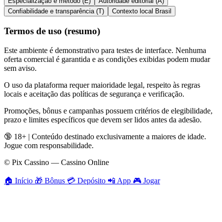
Especialização e método (E)
Autoridade editorial (A)
Confiabilidade e transparência (T)
Contexto local Brasil
Termos de uso (resumo)
Este ambiente é demonstrativo para testes de interface. Nenhuma
oferta comercial é garantida e as condições exibidas podem mudar
sem aviso.
O uso da plataforma requer maioridade legal, respeito às regras
locais e aceitação das políticas de segurança e verificação.
Promoções, bônus e campanhas possuem critérios de elegibilidade,
prazo e limites específicos que devem ser lidos antes da adesão.
🔞 18+ | Conteúdo destinado exclusivamente a maiores de idade.
Jogue com responsabilidade.
© Pix Cassino — Cassino Online
🏠
Início
🎁
Bônus
💳
Depósito
📲
App
🎮
Jogar