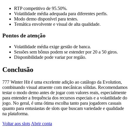
RTP competitivo de 95.50%.
Volatilidade média adequada para diferentes perfis.
Modo demo disponível para testes.
Temática envolvente e visual de alta qualidade.
Pontos de atenção
Volatilidade média exige gestão de banca.
Sessões sem bônus podem se estender por 20 a 50 giros.
Disponibilidade pode variar por região.
Conclusão
777 Winter Hit é uma excelente adição ao catálogo da Evolution,
combinando visual atraente com mecânicas sólidas. Recomendamos
testar o modo demo antes de jogar com valores reais, especialmente
para entender a frequência dos recursos especiais e a volatilidade do
jogo. No geral, é uma ótima escolha tanto para jogadores casuais
quanto para entusiastas de slots que buscam variedade e qualidade
na plataforma.
Voltar aos slots
Abrir conta