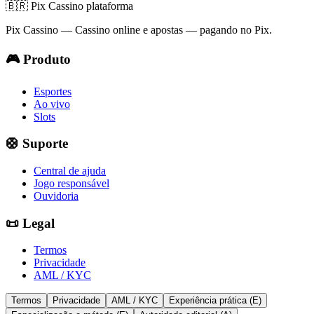
🇧🇷 Pix Cassino plataforma
Pix Cassino — Cassino online e apostas — pagando no Pix.
🎮
Produto
Esportes
Ao vivo
Slots
🛟
Suporte
Central de ajuda
Jogo responsável
Ouvidoria
📜
Legal
Termos
Privacidade
AML / KYC
Termos
Privacidade
AML / KYC
Experiência prática (E)