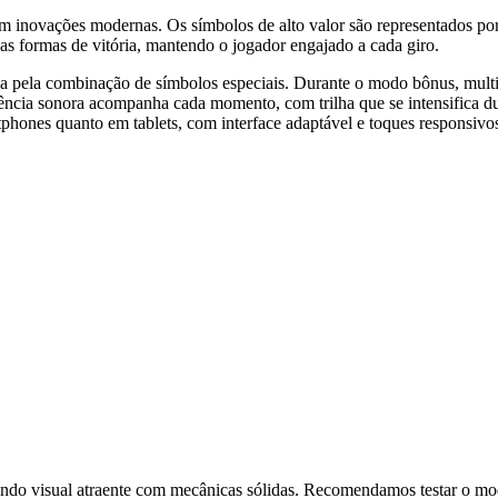
 inovações modernas. Os símbolos de alto valor são representados por
las formas de vitória, mantendo o jogador engajado a cada giro.
a pela combinação de símbolos especiais. Durante o modo bônus, multip
ência sonora acompanha cada momento, com trilha que se intensifica dur
tphones quanto em tablets, com interface adaptável e toques responsivo
ndo visual atraente com mecânicas sólidas. Recomendamos testar o mod