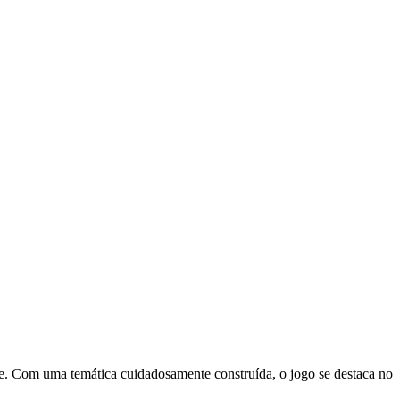
te. Com uma temática cuidadosamente construída, o jogo se destaca no