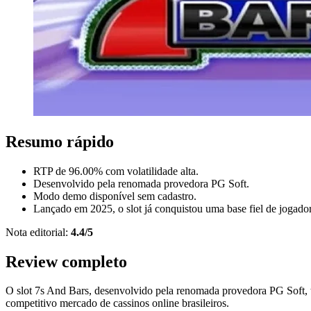
Resumo rápido
RTP de 96.00% com volatilidade alta.
Desenvolvido pela renomada provedora PG Soft.
Modo demo disponível sem cadastro.
Lançado em 2025, o slot já conquistou uma base fiel de jogador
Nota editorial:
4.4/5
Review completo
O slot 7s And Bars, desenvolvido pela renomada provedora PG Soft, t
competitivo mercado de cassinos online brasileiros.