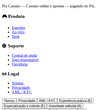
Pix Cassino — Cassino online e apostas — pagando no Pix.
🎮
Produto
Esportes
Ao vivo
Slots
🛟
Suporte
Central de ajuda
Jogo responsável
Ouvidoria
📜
Legal
Termos
Privacidade
AML / KYC
Termos
Privacidade
AML / KYC
Experiência prática (E)
Especialização e método (E)
Autoridade editorial (A)