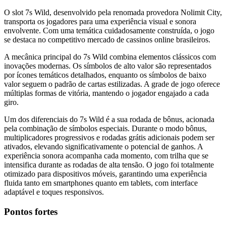
O slot 7s Wild, desenvolvido pela renomada provedora Nolimit City,
transporta os jogadores para uma experiência visual e sonora
envolvente. Com uma temática cuidadosamente construída, o jogo
se destaca no competitivo mercado de cassinos online brasileiros.
A mecânica principal do 7s Wild combina elementos clássicos com
inovações modernas. Os símbolos de alto valor são representados
por ícones temáticos detalhados, enquanto os símbolos de baixo
valor seguem o padrão de cartas estilizadas. A grade de jogo oferece
múltiplas formas de vitória, mantendo o jogador engajado a cada
giro.
Um dos diferenciais do 7s Wild é a sua rodada de bônus, acionada
pela combinação de símbolos especiais. Durante o modo bônus,
multiplicadores progressivos e rodadas grátis adicionais podem ser
ativados, elevando significativamente o potencial de ganhos. A
experiência sonora acompanha cada momento, com trilha que se
intensifica durante as rodadas de alta tensão. O jogo foi totalmente
otimizado para dispositivos móveis, garantindo uma experiência
fluida tanto em smartphones quanto em tablets, com interface
adaptável e toques responsivos.
Pontos fortes