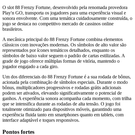
O slot 88 Frenzy Fortune, desenvolvido pela renomada provedora
Play'n GO, transporta os jogadores para uma experiência visual e
sonora envolvente. Com uma temática cuidadosamente construída, o
jogo se destaca no competitivo mercado de cassinos online
brasileiros.
A mecânica principal do 88 Frenzy Fortune combina elementos
clássicos com inovações modernas. Os símbolos de alto valor são
representados por ícones temáticos detalhados, enquanto os
símbolos de baixo valor seguem o padrão de cartas estilizadas. A
grade de jogo oferece múltiplas formas de vitória, mantendo o
jogador engajado a cada giro.
Um dos diferenciais do 88 Frenzy Fortune é a sua rodada de bônus,
acionada pela combinação de símbolos especiais. Durante o modo
bônus, multiplicadores progressivos e rodadas grátis adicionais
podem ser ativados, elevando significativamente o potencial de
ganhos. A experiência sonora acompanha cada momento, com trilha
que se intensifica durante as rodadas de alta tensão. O jogo foi
totalmente otimizado para dispositivos móveis, garantindo uma
experiência fluida tanto em smartphones quanto em tablets, com
interface adaptável e toques responsivos.
Pontos fortes