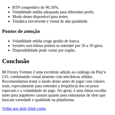
RTP competitivo de 96.50%.
Volatilidade média adequada para diferentes perfis.
Modo demo disponível para testes.
Temática envolvente e visual de alta qualidade.
Pontos de atenção
Volatilidade média exige gestão de banca.
Sessões sem bônus podem se estender por 20 a 50 giros.
Disponibilidade pode variar por região.
Conclusão
88 Frenzy Fortune é uma excelente adição ao catálogo da Play'n
GO, combinando visual atraente com mecânicas sólidas.
Recomendamos testar o modo demo antes de jogar com valores
reais, especialmente para entender a frequência dos recursos
especiais e a volatilidade do jogo. No geral, é uma ótima escolha
tanto para jogadores casuais quanto para entusiastas de slots que
buscam variedade e qualidade na plataforma.
Voltar aos slots
Abrir conta