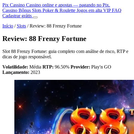
Pix Cassino
Cassino online e apostas — pagando no Pix.
Cassino
Bônus
Slots
Poker & Roulette
Jogos em alta
VIP
FAQ
Cadastrar grátis
Início
/
Slots
/
Review: 88 Frenzy Fortune
Review: 88 Frenzy Fortune
Slot 88 Frenzy Fortune: guia completo com análise de risco, RTP e
dicas de jogo responsável.
Volatilidade:
Média
RTP:
96.50%
Provider:
Play'n GO
Lançamento:
2023