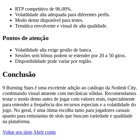
RTP competitivo de 96.00%.
Volatilidade alta adequada para diferentes perfis.
Modo demo disponível para testes.
Temática envolvente e visual de alta qualidade.
Pontos de atenção
Volatilidade alta exige gestão de banca.
Sessões sem bônus podem se estender por 20 a 50 giros.
Disponibilidade pode variar por região.
Conclusão
9 Burning Stars é uma excelente adição ao catálogo da Nolimit City,
combinando visual atraente com mecânicas sólidas. Recomendamos
testar o modo demo antes de jogar com valores reais, especialmente
para entender a frequência dos recursos especiais e a volatilidade do
jogo. No geral, é uma ótima escolha tanto para jogadores casuais
quanto para entusiastas de slots que buscam variedade e qualidade
na plataforma.
Voltar aos slots
Abrir conta