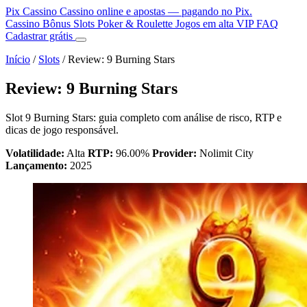
Pix Cassino
Cassino online e apostas — pagando no Pix.
Cassino
Bônus
Slots
Poker & Roulette
Jogos em alta
VIP
FAQ
Cadastrar grátis
Início
/
Slots
/
Review: 9 Burning Stars
Review: 9 Burning Stars
Slot 9 Burning Stars: guia completo com análise de risco, RTP e
dicas de jogo responsável.
Volatilidade:
Alta
RTP:
96.00%
Provider:
Nolimit City
Lançamento:
2025