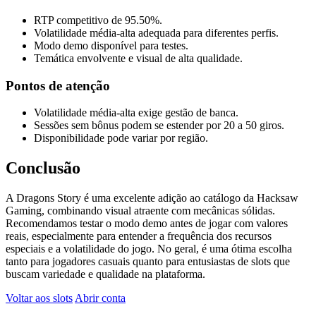
RTP competitivo de 95.50%.
Volatilidade média-alta adequada para diferentes perfis.
Modo demo disponível para testes.
Temática envolvente e visual de alta qualidade.
Pontos de atenção
Volatilidade média-alta exige gestão de banca.
Sessões sem bônus podem se estender por 20 a 50 giros.
Disponibilidade pode variar por região.
Conclusão
A Dragons Story é uma excelente adição ao catálogo da Hacksaw
Gaming, combinando visual atraente com mecânicas sólidas.
Recomendamos testar o modo demo antes de jogar com valores
reais, especialmente para entender a frequência dos recursos
especiais e a volatilidade do jogo. No geral, é uma ótima escolha
tanto para jogadores casuais quanto para entusiastas de slots que
buscam variedade e qualidade na plataforma.
Voltar aos slots
Abrir conta