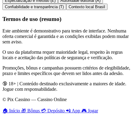
Especialização e método (E)
Autoridade editorial (A)
Confiabilidade e transparência (T)
Contexto local Brasil
Termos de uso (resumo)
Este ambiente é demonstrativo para testes de interface. Nenhuma
oferta comercial é garantida e as condições exibidas podem mudar
sem aviso.
O uso da plataforma requer maioridade legal, respeito às regras
locais e aceitação das políticas de segurança e verificação.
Promoções, bônus e campanhas possuem critérios de elegibilidade,
prazo e limites específicos que devem ser lidos antes da adesão.
🔞 18+ | Conteúdo destinado exclusivamente a maiores de idade.
Jogue com responsabilidade.
© Pix Cassino — Cassino Online
🏠
Início
🎁
Bônus
💳
Depósito
📲
App
🎮
Jogar