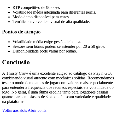
RTP competitivo de 96.00%.
Volatilidade média adequada para diferentes perfis.
Modo demo disponível para testes.
Temática envolvente e visual de alta qualidade.
Pontos de atenção
Volatilidade média exige gestão de banca.
Sessões sem bônus podem se estender por 20 a 50 giros.
Disponibilidade pode variar por região.
Conclusão
A Thirsty Crow é uma excelente adição ao catálogo da Play'n GO,
combinando visual atraente com mecânicas sólidas. Recomendamos
testar o modo demo antes de jogar com valores reais, especialmente
para entender a frequência dos recursos especiais e a volatilidade do
jogo. No geral, é uma ótima escolha tanto para jogadores casuais
quanto para entusiastas de slots que buscam variedade e qualidade
na plataforma.
Voltar aos slots
Abrir conta