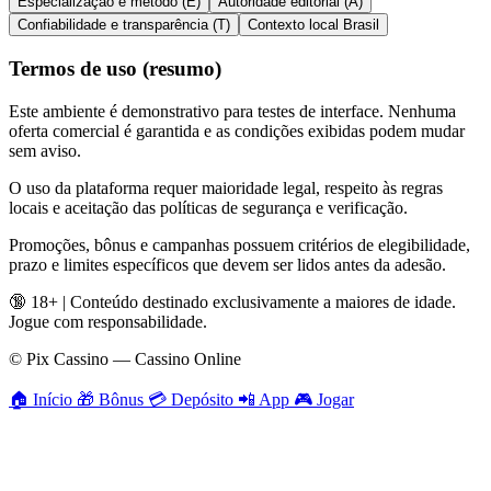
Especialização e método (E)
Autoridade editorial (A)
Confiabilidade e transparência (T)
Contexto local Brasil
Termos de uso (resumo)
Este ambiente é demonstrativo para testes de interface. Nenhuma
oferta comercial é garantida e as condições exibidas podem mudar
sem aviso.
O uso da plataforma requer maioridade legal, respeito às regras
locais e aceitação das políticas de segurança e verificação.
Promoções, bônus e campanhas possuem critérios de elegibilidade,
prazo e limites específicos que devem ser lidos antes da adesão.
🔞 18+ | Conteúdo destinado exclusivamente a maiores de idade.
Jogue com responsabilidade.
© Pix Cassino — Cassino Online
🏠
Início
🎁
Bônus
💳
Depósito
📲
App
🎮
Jogar