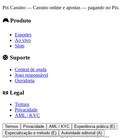
Pix Cassino — Cassino online e apostas — pagando no Pix.
🎮
Produto
Esportes
Ao vivo
Slots
🛟
Suporte
Central de ajuda
Jogo responsável
Ouvidoria
📜
Legal
Termos
Privacidade
AML / KYC
Termos
Privacidade
AML / KYC
Experiência prática (E)
Especialização e método (E)
Autoridade editorial (A)