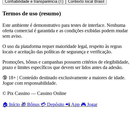
Confiabilidade e transparência (T)
Contexto local Brasil
Termos de uso (resumo)
Este ambiente é demonstrativo para testes de interface. Nenhuma
oferta comercial é garantida e as condições exibidas podem mudar
sem aviso.
O uso da plataforma requer maioridade legal, respeito às regras
locais e aceitação das políticas de segurança e verificação.
Promoções, bônus e campanhas possuem critérios de elegibilidade,
prazo e limites específicos que devem ser lidos antes da adesão.
🔞 18+ | Conteúdo destinado exclusivamente a maiores de idade.
Jogue com responsabilidade.
© Pix Cassino — Cassino Online
🏠
Início
🎁
Bônus
💳
Depósito
📲
App
🎮
Jogar