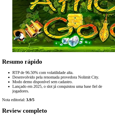
Resumo rápido
RTP de 96.50% com volatilidade alta.
Desenvolvido pela renomada provedora Nolimit City.
Modo demo disponível sem cadastro.
Lançado em 2025, o slot já conquistou uma base fiel de
jogadores.
Nota editorial:
3.9/5
Review completo