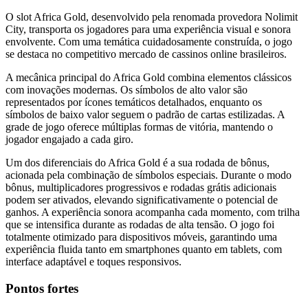
O slot Africa Gold, desenvolvido pela renomada provedora Nolimit
City, transporta os jogadores para uma experiência visual e sonora
envolvente. Com uma temática cuidadosamente construída, o jogo
se destaca no competitivo mercado de cassinos online brasileiros.
A mecânica principal do Africa Gold combina elementos clássicos
com inovações modernas. Os símbolos de alto valor são
representados por ícones temáticos detalhados, enquanto os
símbolos de baixo valor seguem o padrão de cartas estilizadas. A
grade de jogo oferece múltiplas formas de vitória, mantendo o
jogador engajado a cada giro.
Um dos diferenciais do Africa Gold é a sua rodada de bônus,
acionada pela combinação de símbolos especiais. Durante o modo
bônus, multiplicadores progressivos e rodadas grátis adicionais
podem ser ativados, elevando significativamente o potencial de
ganhos. A experiência sonora acompanha cada momento, com trilha
que se intensifica durante as rodadas de alta tensão. O jogo foi
totalmente otimizado para dispositivos móveis, garantindo uma
experiência fluida tanto em smartphones quanto em tablets, com
interface adaptável e toques responsivos.
Pontos fortes