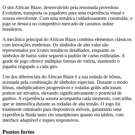
O slot African Blaze, desenvolvido pela renomada provedora
Evolution, transporta os jogadores para uma experiência visual e
sonora envolvente. Com uma temática cuidadosamente construída, o
jogo se destaca no competitivo mercado de cassinos online
brasileiros.
A mecânica principal do African Blaze combina elementos clássicos
com inovações modernas. Os símbolos de alto valor são
representados por ícones temáticos detalhados, enquanto os
símbolos de baixo valor seguem o padrão de cartas estilizadas. A
grade de jogo oferece múltiplas formas de vitória, mantendo o
jogador engajado a cada giro.
Um dos diferenciais do African Blaze é a sua rodada de bônus,
acionada pela combinação de símbolos especiais. Durante o modo
bônus, multiplicadores progressivos e rodadas grátis adicionais
podem ser ativados, elevando significativamente o potencial de
ganhos. A experiência sonora acompanha cada momento, com trilha
que se intensifica durante as rodadas de alta tensão. O jogo foi
totalmente otimizado para dispositivos móveis, garantindo uma
experiência fluida tanto em smartphones quanto em tablets, com
interface adaptável e toques responsivos.
Pontos fortes