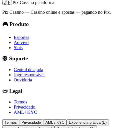
🇧🇷 Pix Cassino plataforma
Pix Cassino — Cassino online e apostas — pagando no Pix.
🎮
Produto
Esportes
Ao vivo
Slots
🛟
Suporte
Central de ajuda
Jogo responsável
Ouvidoria
📜
Legal
Termos
Privacidade
AML / KYC
Termos
Privacidade
AML / KYC
Experiência prática (E)