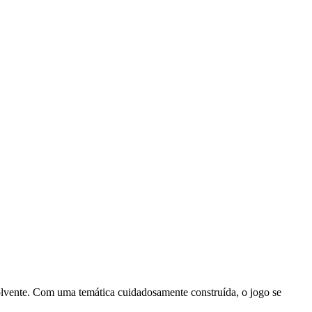
olvente. Com uma temática cuidadosamente construída, o jogo se