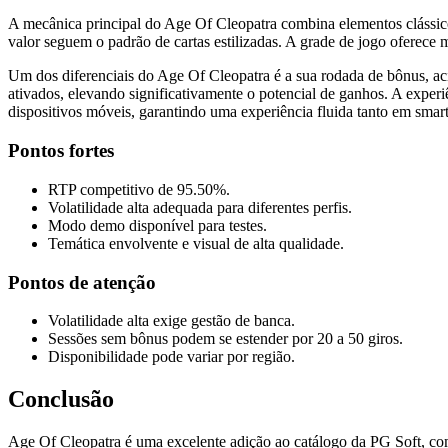
A mecânica principal do Age Of Cleopatra combina elementos clássico
valor seguem o padrão de cartas estilizadas. A grade de jogo oferece 
Um dos diferenciais do Age Of Cleopatra é a sua rodada de bônus, ac
ativados, elevando significativamente o potencial de ganhos. A experi
dispositivos móveis, garantindo uma experiência fluida tanto em smar
Pontos fortes
RTP competitivo de 95.50%.
Volatilidade alta adequada para diferentes perfis.
Modo demo disponível para testes.
Temática envolvente e visual de alta qualidade.
Pontos de atenção
Volatilidade alta exige gestão de banca.
Sessões sem bônus podem se estender por 20 a 50 giros.
Disponibilidade pode variar por região.
Conclusão
Age Of Cleopatra é uma excelente adição ao catálogo da PG Soft, co