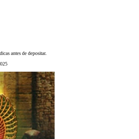
icas antes de depositar.
025