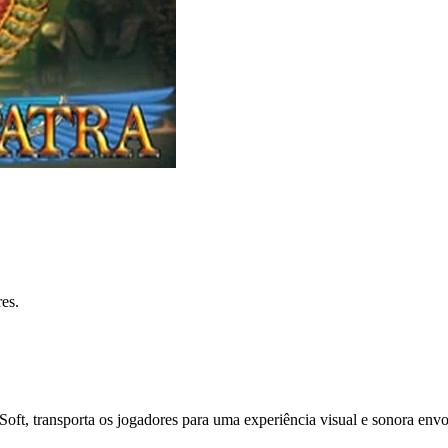
es.
ft, transporta os jogadores para uma experiência visual e sonora env