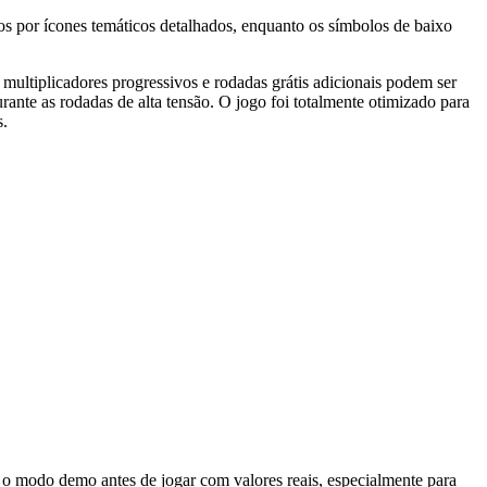
s por ícones temáticos detalhados, enquanto os símbolos de baixo
ultiplicadores progressivos e rodadas grátis adicionais podem ser
ante as rodadas de alta tensão. O jogo foi totalmente otimizado para
s.
o modo demo antes de jogar com valores reais, especialmente para